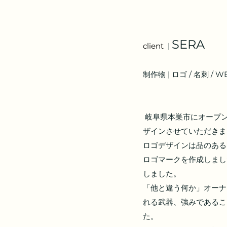
SERA
client 
 | 
制作物 | ロゴ / 名刺 / W
 岐阜県本巣市にオープンしたdryheadspa & facialsalon SERAのロゴ、名刺等販促物、HP、店舗サインをデ
ザインさせていただきま
ロゴデザインは品のある
ロゴマークを作成しまし
しました。
「他と違う何か」オーナ
れる武器、強みであるこ
た。