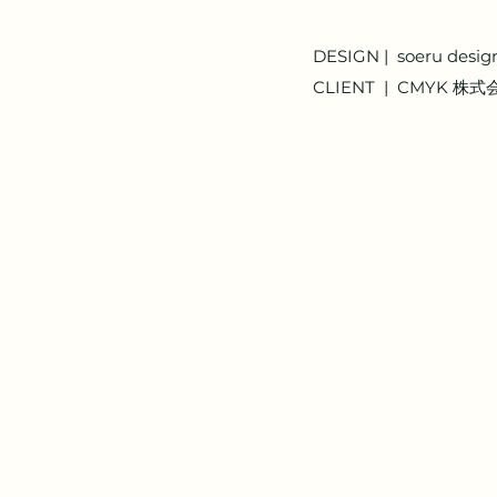
DESIGN |  soeru desi
CLIENT  |  CMYK 株