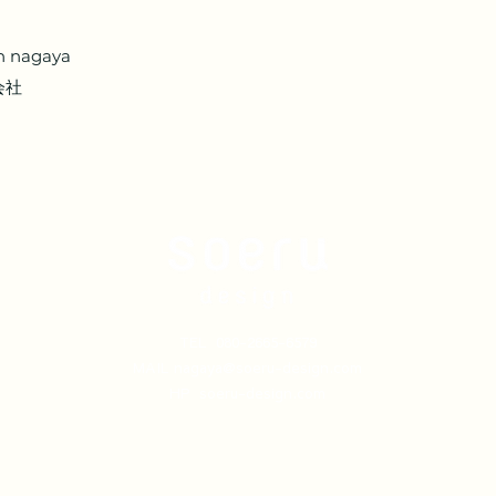
gn nagaya
式会社
TEL 080-2665-6579
MAIL nagaya@soeru-design.com
HP soeru-design.com
©2022 soeru design All Rights Reserved.